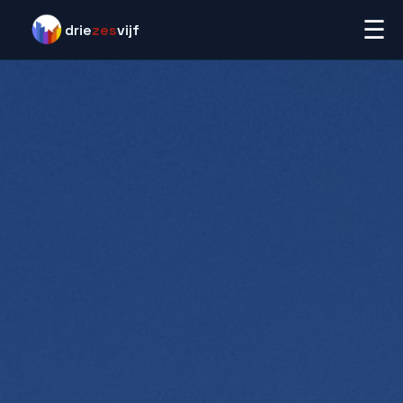
☰
drie
zes
vijf