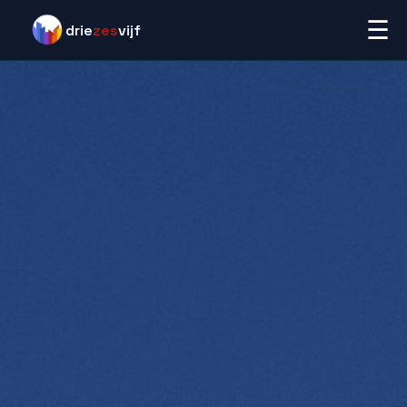
☰
drie
zes
vijf